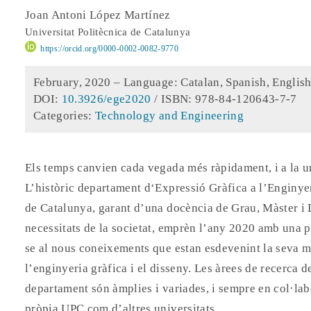
Joan Antoni López Martínez
Universitat Politècnica de Catalunya
https://orcid.org/0000-0002-0082-9770
February, 2020 –
Language: Catalan, Spanish, Englis
DOI:
10.3926/ege2020
/ ISBN: 978-84-120643-7-7
Categories:
Technology and Engineering
Els temps canvien cada vegada més ràpidament, i a la un
L’històric departament d‘Expressió Gràfica a l’Enginyer
de Catalunya, garant d’una docència de Grau, Màster i D
necessitats de la societat, emprèn l’any 2020 amb una 
se al nous coneixements que estan esdevenint la seva ma
l’enginyeria gràfica i el disseny. Les àrees de recerca 
departament són àmplies i variades, i sempre en col·lab
pròpia UPC com d’altres universitats.