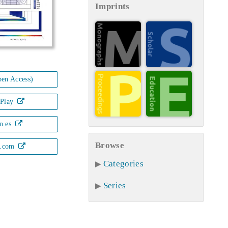
Imprints
en Access)
 Play
n.es
Browse
.com
Categories
Series