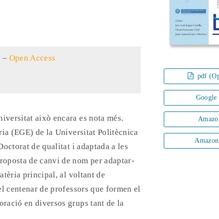
h
–
Open Access
pdf (Op
Google
iversitat això encara es nota més.
Amazo
ia (EGE) de la Universitat Politècnica
Amazon
octorat de qualitat i adaptada a les
proposta de canvi de nom per adaptar-
tèria principal, al voltant de
del centenar de professors que formen el
oració en diversos grups tant de la