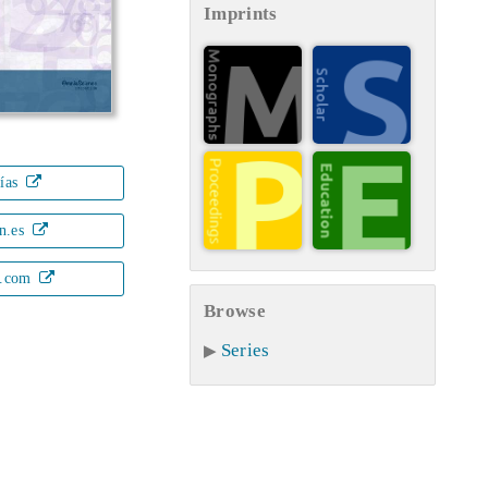
Imprints
rías
n.es
.com
Browse
Series