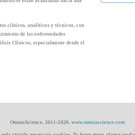
analíticos están avanzando hacia una
os clínicos, analíticos y técnicos, con
eguimiento de las enfermedades
lisis Clínicos, especialmente desde el
OmniaScience, 2011-2026.
www.omniascience.com
 only strictly necessary cookies. To learn more, please read 