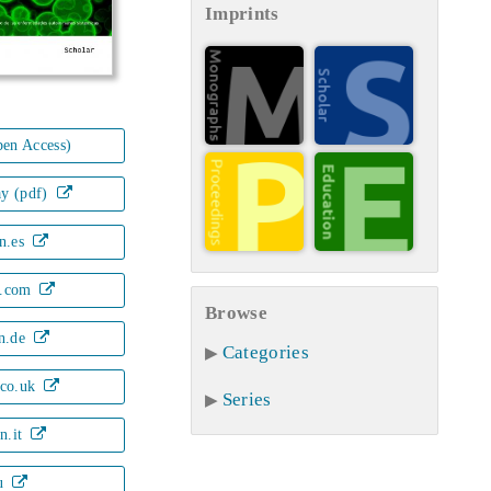
Imprints
en Access)
ay (pdf)
n.es
.com
Browse
n.de
Categories
co.uk
Series
n.it
u