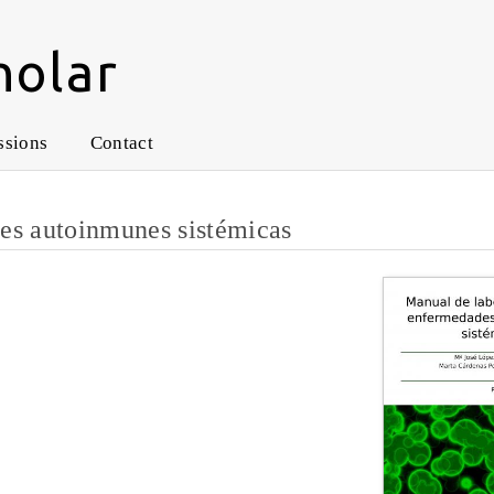
holar
ssions
Contact
des autoinmunes sistémicas