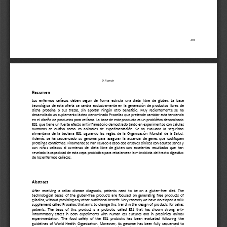
497
D. Ramón
Resumen
Los enfermos celíacos deben seguir de forma estricta una dieta libre de gluten. La base
tecnológica de esta oferta se centra exclusivamente en la generación de productos libres de
dicha proteína o sus trazas, sin aportar ningún otro benefcio. Muy recientemente se ha
desarrollado un suplemento lácteo denominado Proceliac que pretende cambiar esta tendencia
en el diseño de productos para celíacos. La base de este producto es un probiótco denominado
ES1 que tene un fuerte efecto antinfamatorio demostrado tanto en experimentos con células
humanas en cultvo como en animales de experimentación. Se ha evaluado la seguridad
alimentaria de la bacteria ES1 siguiendo las reglas de la Organización Mundial de la Salud.
Además se ha secuenciado su genoma para asegurar la ausencia de genes que codifquen
proteínas confictvas. Finalmente se han llevado a cabo dos ensayos clínicos con adultos sanos y
con niños celíacos al comienzo de dieta libre de gluten con excelentes resultados que han
revelado la capacidad de esta cepa probiótca para rebalancear la microbiota del tracto digestvo
de los enfermos celíacos.
Abstract
Afer receiving a celiac disease diagnosis, patents need to be on a gluten-free diet. The
technological bases of the gluten-free products are focused on generatng free products of
gliadins, without providing any other nutritonal beneft. Very recently we have developed a milk
supplement called Proceliac that aims to change this trend in the design of products for celiac
patents. The basis of this product is a probiotc called ES1 that has shown strong ant-
infammatory efect in both experiments with human cell cultures and in preclinical animal
experimentaton. The food safety of the ES1 probiotc has been evaluated following the
guidelines of World Health Organizaton. Moreover, its genome has been fully sequenced to